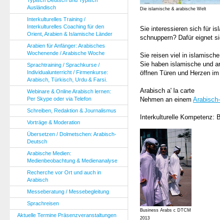
Typisch Deutsch und Typisch
Ausländisch
Die islamische & arabische Welt
Interkulturelles Training /
Interkulturelles Coaching für den
Sie interessieren sich für 
Orient, Arabien & Islamische Länder
schnuppern? Dafür eignet s
Arabien für Anfänger: Arabisches
Wochenende / Arabische Woche
Sie reisen viel in islamisch
Sie haben islamische und a
Sprachtraining / Sprachkurse /
Individualunterricht / Firmenkurse:
öffnen Türen und Herzen im 
Arabisch, Türkisch, Urdu & Farsi.
Arabisch a' la carte
Webinare & Online Arabisch lernen:
Per Skype oder via Telefon
Nehmen an einem
Arabisch
Schreiben, Redaktion & Journalismus
Interkulturelle Kompetenz: 
Vorträge & Moderation
Übersetzen / Dolmetschen: Arabisch-
Deutsch
Arabische Medien:
Medienbeobachtung & Medienanalyse
Recherche vor Ort und auch in
Arabisch
Messeberatung / Messebegleitung
Sprachreisen
Business Arabs c DTCM
Aktuelle Termine Präsenzveranstaltungen
2013