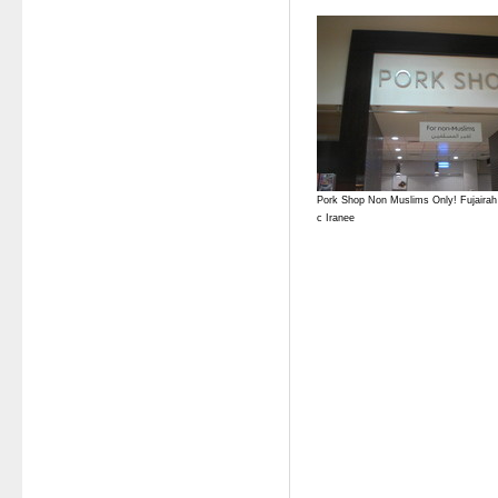
Pork Shop Non Muslims Only! Fujaira
c Iranee