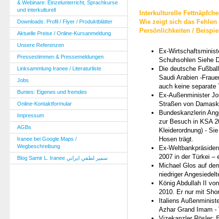
& Webinare: Einzelunterricht, Sprachkurse
und interkulturell
Interkulturelle Fettnäpfche
Wie zeigt sich das Fehlen
Downloads: Profil / Flyer / Produktblätter
Persönlichkeiten / Beispi
Aktuelle Preise / Online-Kursanmeldung
Unsere Referenzen
Ex-Wirtschaftsminist
Pressestimmen & Pressemeldungen
Schuhsohlen Siehe D
Die deutsche Fußball
Linksammlung Iranee / Literaturliste
Saudi Arabien -Fraue
Jobs
auch keine separate T
Buntes: Eigenes und fremdes
Ex-Außenminister Josc
Straßen von Damas
Online-Kontaktformular
Bundeskanzlerin Ange
Impressum
zur Besuch in KSA 20
AGBs
Kleiderordnung) - Sie
Hosen trägt.
Iranee bei Google Maps /
Wegbeschreibung
Ex-Weltbankpräsiden
2007 in der Türkei – 
Blog Samir L. Iranee سمير لطفي ايراني
Michael Glos auf dem
niedriger Angesiedel
König Abdullah II von
2010. Er nur mit Shor
Italiens Außenminis
Azhar Grand Imam -
Vizekanzler Rösler: