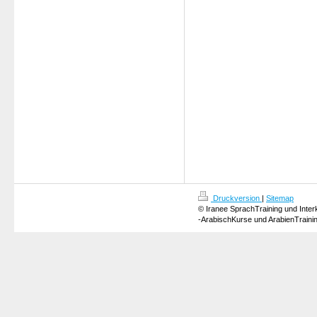
Druckversion
|
Sitemap
© Iranee SprachTraining und Inter
-ArabischKurse und ArabienTraini