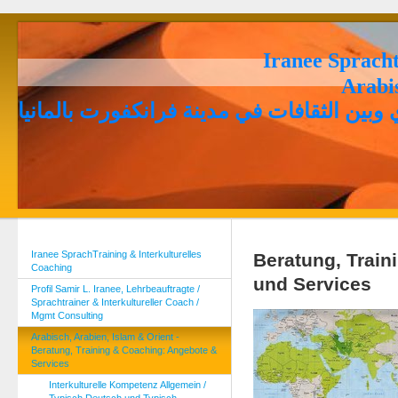
Iranee Spracht
Arabi
وبين الثقافات في مدينة فرانكفورت بالمانيا
Iranee SprachTraining & Interkulturelles
Beratung, Trai
Coaching
und Services
Profil Samir L. Iranee, Lehrbeauftragte /
Sprachtrainer & Interkultureller Coach /
Mgmt Consulting
Arabisch, Arabien, Islam & Orient -
Beratung, Training & Coaching: Angebote &
Services
Interkulturelle Kompetenz Allgemein /