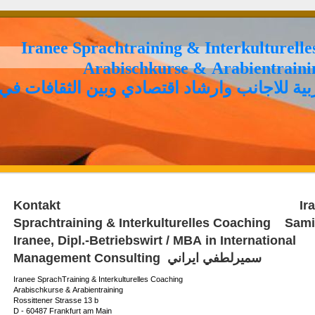
Iranee Sprachtraining & Interkulturell
Arabischkurse & Arabientrain
ية للاجانب وارشاد اقتصادي وبين الثقافات في 
Kontakt Irane
Sprachtraining & Interkulturelles Coaching Sami
Iranee, Dipl.-Betriebswirt / MBA in International
Management Consulting سميرلطفي ايراني
Iranee SprachTraining & Interkulturelles Coaching
Arabischkurse & Arabientraining
Rossittener Strasse 13 b
D - 60487 Frankfurt am Main