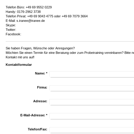
Telefon Büro: +49 69 9552 0229
Handy: 0176-2962 3738
Telefon Privat: +49 69 9043 4775 oder +49 69 7079 3664
E-Mail: s.iranee@iranee.de
Skype:
Twitter:
Facebook:
Sie haben Fragen, Wünsche oder Anregungen?
Möchten Sie einen Termin für eine Beratung oder zum Probetraining vereinbaren? Bitte 
Kontakt mit uns auf!
Kontaktformular
Name:
*
Firma:
Adresse:
E-Mail-Adresse:
*
Telefon/Fax: