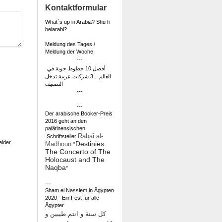
Kontaktformular
What`s up in Arabia? Shu fi
belarabi?
Meldung des Tages /
Meldung der Woche
---
أفضل 10 خطوط جوية في
العالم .. 3 شركات عربية تدخل
التصنيف
---
---
Der arabische Booker-Preis
2016 geht an den
palätinensischen
Rabai al-
Schriftsteller
elder.
Destinies:
Madhoun
"
The Concerto of The
Holocaust and The
Naqba
"
---
Sham el Nassiem in Ägypten
2020 - Ein Fest für alle
Ägypter
كل سنة و انتم طيبين و