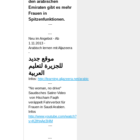
den arabischen
Emiraten gibt es mehr
Frauen in
Spitzenfunktionen.
---
---
Neu im Angebot - Ab
1.11.2013 -
Arabisch lernen mit Aljazeera
-
موقع جديد
للجزيرة لتعليم
العربية
Infos:
http://learning.aljazeera.net/arabic
---
"No woman, no drive"
Saudisches Satire-Video
von Hischam Faqih
veräppelt Fahrverbot für
Frauen in Saudi Arabien.
Infos
http://www.youtube.com/watch?
v=K2lHqAe3I4M
---
---