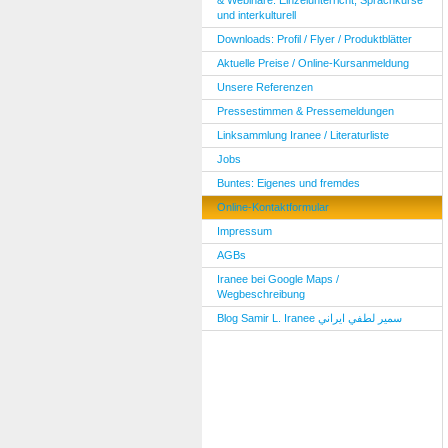
& Webinare: Einzelunterricht, Sprachkurse
und interkulturell
Downloads: Profil / Flyer / Produktblätter
Aktuelle Preise / Online-Kursanmeldung
Unsere Referenzen
Pressestimmen & Pressemeldungen
Linksammlung Iranee / Literaturliste
Jobs
Buntes: Eigenes und fremdes
Online-Kontaktformular
Impressum
AGBs
Iranee bei Google Maps /
Wegbeschreibung
Blog Samir L. Iranee سمير لطفي ايراني