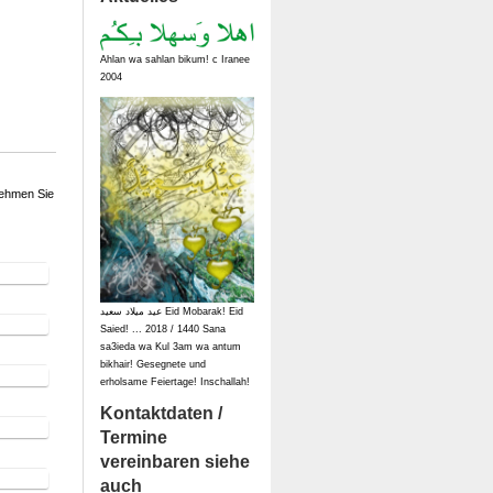
Ahlan wa sahlan bikum! c Iranee
2004
nehmen Sie
عيد ميلاد سعيد Eid Mobarak! Eid
Saied! ... 2018 / 1440 Sana
sa3ieda wa Kul 3am wa antum
bikhair! Gesegnete und
erholsame Feiertage! Inschallah!
Kontaktdaten /
Termine
vereinbaren siehe
auch