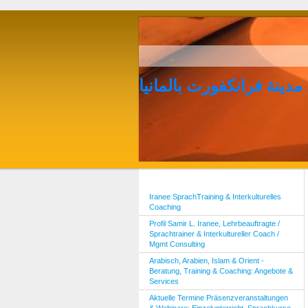
مدينة فرانكفورت بالمانيا
Iranee SprachTraining & Interkulturelles
Coaching
Profil Samir L. Iranee, Lehrbeauftragte /
Sprachtrainer & Interkultureller Coach /
Mgmt Consulting
Arabisch, Arabien, Islam & Orient -
Beratung, Training & Coaching: Angebote &
Services
Aktuelle Termine Präsenzveranstaltungen