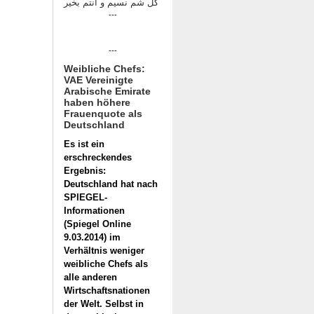
كل شم نسيم و انتم بخير
---
---
Weibliche Chefs:
VAE Vereinigte
Arabische Emirate
haben höhere
Frauenquote als
Deutschland
Es ist ein
erschreckendes
Ergebnis:
Deutschland hat nach
SPIEGEL-
Informationen
(Spiegel Online
9.03.2014) im
Verhältnis weniger
weibliche Chefs als
alle anderen
Wirtschaftsnationen
der Welt. Selbst in