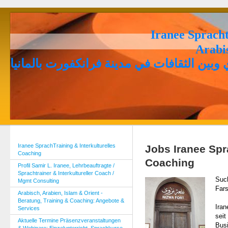
Iranee Spracht
Arabi
وبين الثقافات في مدينة فرانكفورت بالمانيا
Iranee SprachTraining & Interkulturelles
Jobs Iranee Spra
Coaching
Coaching
Profil Samir L. Iranee, Lehrbeauftragte /
Sprachtrainer & Interkultureller Coach /
Such
Mgmt Consulting
Fars
Arabisch, Arabien, Islam & Orient -
Beratung, Training & Coaching: Angebote &
Iran
Services
seit
Aktuelle Termine Präsenzveranstaltungen
Bus