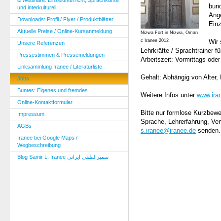
& Webinare: Einzelunterricht, Sprachkurse
bund
und interkulturell
Ange
Downloads: Profil / Flyer / Produktblätter
Einz
Aktuelle Preise / Online-Kursanmeldung
Nizwa Fort in Nizwa, Oman
c Iranee 2012
Wir 
Unsere Referenzen
Lehrkräfte / Sprachtrainer f
Pressestimmen & Pressemeldungen
Arbeitszeit: Vormittags od
Linksammlung Iranee / Literaturliste
Gehalt: Abhängig von Alter,
Jobs
Buntes: Eigenes und fremdes
Weitere Infos unter
www.ira
Online-Kontaktformular
Bitte nur formlose Kurzbew
Impressum
Sprache, Lehrerfahrung, Ver
AGBs
s.iranee@iranee.de
senden.
Iranee bei Google Maps /
Wegbeschreibung
Blog Samir L. Iranee سمير لطفي ايراني