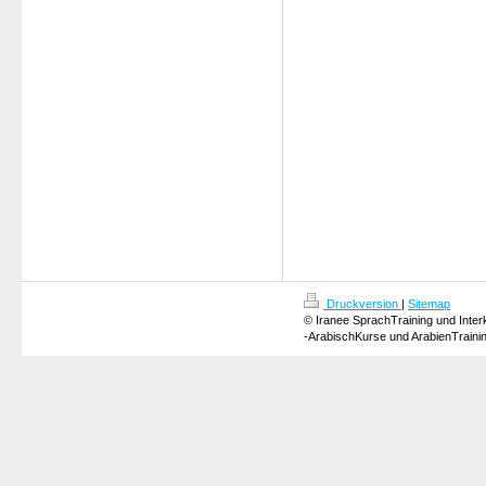
Druckversion
|
Sitemap
© Iranee SprachTraining und Inter
-ArabischKurse und ArabienTraini