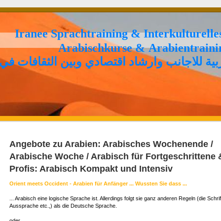
Iranee Sprachtraining & Interkulturell
Arabischkurse & Arabientrain
ية للاجانب وارشاد اقتصادي وبين الثقافات في 
Angebote zu Arabien: Arabisches Wochenende /
Arabische Woche / Arabisch für Fortgeschrittene 
Profis: Arabisch Kompakt und Intensiv
Orient meets Occident - Arabien für Anfänger ...
Wussten Sie dass ...
... Arabisch eine logische Sprache ist. Allerdings folgt sie ganz anderen Regeln (die Schrift
Aussprache etc.,) als die Deutsche Sprache.
oder