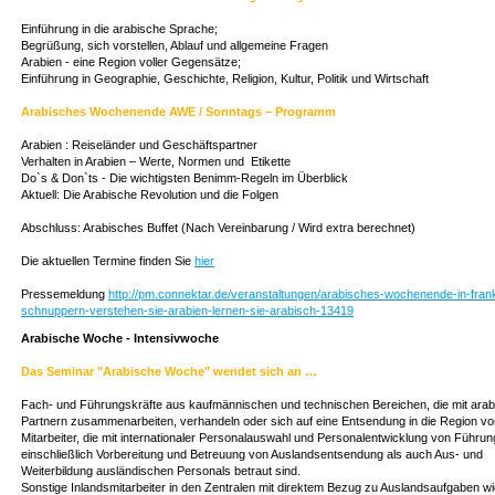
Einführung in die arabische Sprache;
Begrüßung, sich vorstellen, Ablauf und allgemeine Fragen
Arabien - eine Region voller Gegensätze;
Einführung in Geographie, Geschichte, Religion, Kultur, Politik und Wirtschaft
Arabisches Wochenende AWE / Sonntags – Programm
Arabien : Reiseländer und Geschäftspartner
Verhalten in Arabien – Werte, Normen und Etikette
Do`s & Don`ts - Die wichtigsten Benimm-Regeln im Überblick
Aktuell: Die Arabische Revolution und die Folgen
Abschluss: Arabisches Buffet (Nach Vereinbarung / Wird extra berechnet)
Die aktuellen Termine finden Sie
hier
Pressemeldung
http://pm.connektar.de/veranstaltungen/arabisches-wochenende-in-fran
schnuppern-verstehen-sie-arabien-lernen-sie-arabisch-13419
Arabische Woche - Intensivwoche
Das Seminar "Arabische Woche" wendet sich an …
Fach- und Führungskräfte aus kaufmännischen und technischen Bereichen, die mit ara
Partnern zusammenarbeiten, verhandeln oder sich auf eine Entsendung in die Region vor
Mitarbeiter, die mit internationaler Personalauswahl und Personalentwicklung von Führun
einschließlich Vorbereitung und Betreuung von Auslandsentsendung als auch Aus- und
Weiterbildung ausländischen Personals betraut sind.
Sonstige Inlandsmitarbeiter in den Zentralen mit direktem Bezug zu Auslandsaufgaben w