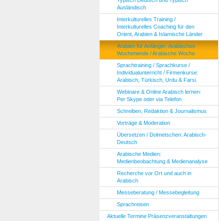
Typisch Deutsch und Typisch
Ausländisch
Interkulturelles Training /
Interkulturelles Coaching für den
Orient, Arabien & Islamische Länder
Arabien für Anfänger: Arabisches
Wochenende / Arabische Woche
Sprachtraining / Sprachkurse /
Individualunterricht / Firmenkurse:
Arabisch, Türkisch, Urdu & Farsi.
Webinare & Online Arabisch lernen:
Per Skype oder via Telefon
Schreiben, Redaktion & Journalismus
Vorträge & Moderation
Übersetzen / Dolmetschen: Arabisch-
Deutsch
Arabische Medien:
Medienbeobachtung & Medienanalyse
Recherche vor Ort und auch in
Arabisch
Messeberatung / Messebegleitung
Sprachreisen
Aktuelle Termine Präsenzveranstaltungen