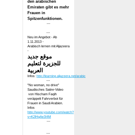
den arabischen
Emiraten gibt es mehr
Frauen in
Spitzenfunktionen.
---
---
Neu im Angebot - Ab
1.11.2013 -
Arabisch lernen mit Aljazeera
-
موقع جديد
للجزيرة لتعليم
العربية
Infos:
http://learning.aljazeera.net/arabic
---
"No woman, no drive"
Saudisches Satire-Video
von Hischam Faqih
veräppelt Fahrverbot für
Frauen in Saudi Arabien.
Infos
http://www.youtube.com/watch?
v=K2lHqAe3I4M
---
---