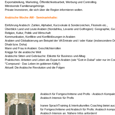
Exportabteilung, Marketing, Öffentlichkeitsarbeit, Werbung und Controlling.
Mitreisende Familienangehörige.
Private Investoren, die sich über die Region informieren wollen.
Arabische Woche AW - Seminarinhalte:
Einführung Arabisch: Zahlen, Alphabet, Kurzvokale & Sonderzeichen, Floskeln etc.,
Überblick Land und Leute Arabien (Nordafrika, Levante und Golfregion): Geographie, Ge
Religion, Kultur, Politik und Wirtschaft
Kommunikation, Konflikte und Konfliktlösungen in Arabien
Arabien und Globalisierung am Beispiel der VA Emirate und / oder Katar (insbesondere D
Dhabi bzw. Doha)
Mann und Frau in Arabien: Geschlichterrollen
Knigge für die arabische Welt
Arabische Sitten und Gebräuche: Etikette für Business und Alltag
Praktisches: Arbeiten und Leben als Expat in Arabien (wie "Gott in Dubai" oder nur im 
"Compound - Das Leben im goldenen Käfig")
Aktuell: Die Arabische Revolution und die Folgen
Arabisch für Fortgeschrittene und Profis - Arabisch Kompak
Arabisch Intensiv für Profis
Iranee SprachTraining & Interkulturelles Coaching bietet au
für Fortgeschrittene und Arabisch für Profis: Arabisch komp
Arabisch Intensiv an. Nähere Infos anfordern!