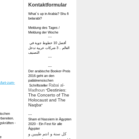
Kontaktformular
What`s up in Arabia? Shu fi
belarabi?
Meldung des Tages /
Meldung der Woche
---
أفضل 10 خطوط جوية في
العالم .. 3 شركات عربية تدخل
التصنيف
---
---
Der arabische Booker-Preis
2016 geht an den
palätinensischen
kfurt-zum-
Rabai al-
Schriftsteller
Destinies:
Madhoun
"
The Concerto of The
Holocaust and The
Naqba
"
bischen
---
bereiten.
Sham el Nassiem in Ägypten
gskräften -
2020 - Ein Fest für alle
Ägypter
كل سنة و انتم طيبين و
ie