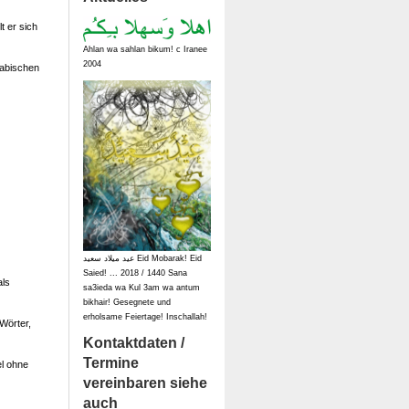
t er sich
Ahlan wa sahlan bikum! c Iranee
2004
rabischen
عيد ميلاد سعيد Eid Mobarak! Eid
Saied! ... 2018 / 1440 Sana
als
sa3ieda wa Kul 3am wa antum
bikhair! Gesegnete und
erholsame Feiertage! Inschallah!
Wörter,
Kontaktdaten /
Termine
el ohne
vereinbaren siehe
auch