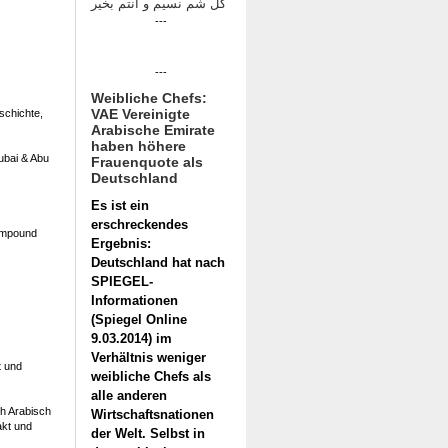
كل شم نسيم و انتم بخير
---
---
Weibliche Chefs:
VAE Vereinigte
schichte,
Arabische Emirate
haben höhere
ubai & Abu
Frauenquote als
Deutschland
Es ist ein
erschreckendes
Compound
Ergebnis:
Deutschland hat nach
SPIEGEL-
Informationen
(Spiegel Online
9.03.2014) im
Verhältnis weniger
t und
weibliche Chefs als
alle anderen
ch Arabisch
Wirtschaftsnationen
akt und
der Welt. Selbst in