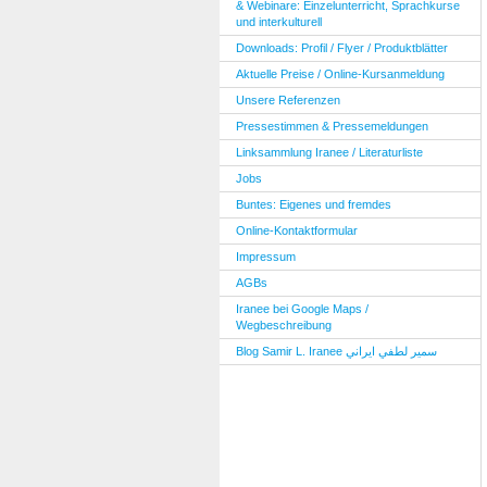
& Webinare: Einzelunterricht, Sprachkurse
und interkulturell
Downloads: Profil / Flyer / Produktblätter
Aktuelle Preise / Online-Kursanmeldung
Unsere Referenzen
Pressestimmen & Pressemeldungen
Linksammlung Iranee / Literaturliste
Jobs
Buntes: Eigenes und fremdes
Online-Kontaktformular
Impressum
AGBs
Iranee bei Google Maps /
Wegbeschreibung
Blog Samir L. Iranee سمير لطفي ايراني