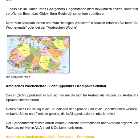
... dass Sie im Hause Ihres Gastgebers Gegenstände nicht bewundern sollten, sonst fühl
verpflichtet Ihnen das 'Objekt Ihrer Begierde' schenken zu müssen.
Mehr zum Arabisch lernen und zum "richtigen Verhalten" in Arabien erfahren Sie beim "A
Wochenende" oder bei der "Arabischen Woche"
Die arabische Welt
Arabisches Wochenende - Schnupperkurs / Kompakt-Seminar
Dieser „Schnupperkurs“ richtet sich an alle die sich für Arabien als Region und Arabisch 
Sprache interessieren.
Neben einer Einführung in die Grundlagen der Sprache und in die Schriftzeichen werden 
einfache Sätze und Floskeln gelernt, die in Alltagssituationen nützlich sind.
Der Sprachunterricht wird durch landeskundliche Informationen über Arabien ergänzt. Zi
Fauxpas mit Herrn Ali, Ahmad & Co kommunizieren.
Arabisches Wochenende AWE / Samstags – Programm