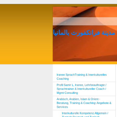
مدينة فرانكفورت بالمانيا
Iranee SprachTraining & Interkulturelles
Coaching
Profil Samir L. Iranee, Lehrbeauftragte /
Sprachtrainer & Interkultureller Coach /
Mgmt Consulting
Arabisch, Arabien, Islam & Orient -
Beratung, Training & Coaching: Angebote &
Services
Interkulturelle Kompetenz Allgemein /