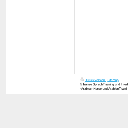
Druckversion
|
Sitemap
© Iranee SprachTraining und Inter
-ArabischKurse und ArabienTraini