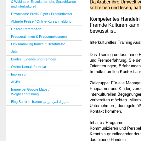
Da Araber ihre Umwelt v
& Webinare: Einzelunterricht, Sprachkurse
und interkulturell
schreiben und lesen, hatt
Downloads: Profil / Flyer / Produktblätter
Kompetentes Handeln 
Aktuelle Preise / Online-Kursanmeldung
Fremde Kulturen kann 
Unsere Referenzen
bewusst ist.
Pressestimmen & Pressemeldungen
Interkulturelles Training Aus
Linksammlung Iranee / Literaturliste
Jobs
Das Training umfasst eine 
Buntes: Eigenes und fremdes
und Fremderfahrung. Sie setz
Orientierungen, Erfahrunge
Online-Kontaktformular
fremdkulturellen Kontext au
Impressum
AGBs
Zielgruppe: Für alle Manage
Ehepartner und Kinder, versc
Iranee bei Google Maps /
interkulturellen Begegnunge
Wegbeschreibung
vorbereiten möchten. Mitarb
Blog Samir L. Iranee سمير لطفي ايراني
Unternehmen , die regelmäß
Kontakt kommen.
Inhalte / Programm:
Kommunizieren und Perspe
Kenntnis grundlegender deu
das eigene Handeln.