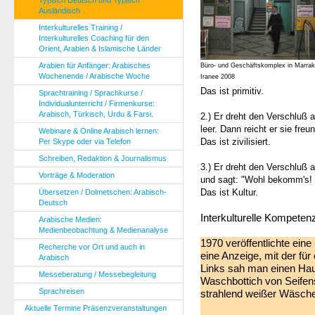
Typisch Deutsch und Typisch
Ausländisch
Interkulturelles Training /
Interkulturelles Coaching für den
Orient, Arabien & Islamische Länder
Arabien für Anfänger: Arabisches
Büro- und Geschäftskomplex in Marra
Wochenende / Arabische Woche
Iranee 2008
Das ist primitiv.
Sprachtraining / Sprachkurse /
Individualunterricht / Firmenkurse:
Arabisch, Türkisch, Urdu & Farsi.
2.) Er dreht den Verschluß a
leer. Dann reicht er sie fre
Webinare & Online Arabisch lernen:
Das ist zivilisiert.
Per Skype oder via Telefon
Schreiben, Redaktion & Journalismus
3.) Er dreht den Verschluß a
Vorträge & Moderation
und sagt: "Wohl bekomm's! 
Das ist Kultur.
Übersetzen / Dolmetschen: Arabisch-
Deutsch
Interkulturelle Kompeten
Arabische Medien:
Medienbeobachtung & Medienanalyse
1970 veröffentlichte ein
Recherche vor Ort und auch in
eine Anzeige, mit der fü
Arabisch
Links sah man einen Hau
Messeberatung / Messebegleitung
Waschbottich von Seifen
Sprachreisen
strahlend weißer Wäsche
Aktuelle Termine Präsenzveranstaltungen