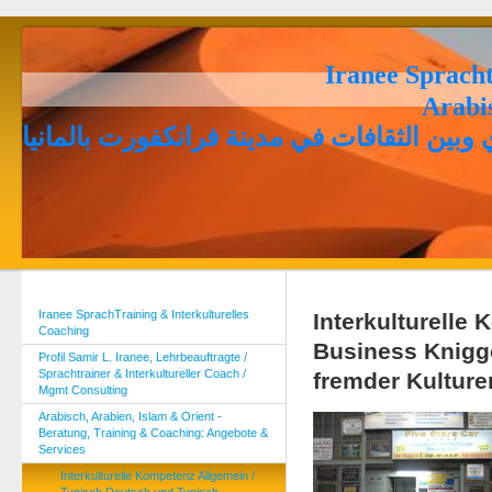
Iranee Spracht
Arabi
وبين الثقافات في مدينة فرانكفورت بالمانيا
Iranee SprachTraining & Interkulturelles
Interkulturelle
Coaching
Business Knigg
Profil Samir L. Iranee, Lehrbeauftragte /
Sprachtrainer & Interkultureller Coach /
fremder Kulture
Mgmt Consulting
Arabisch, Arabien, Islam & Orient -
Beratung, Training & Coaching: Angebote &
Services
Interkulturelle Kompetenz Allgemein /